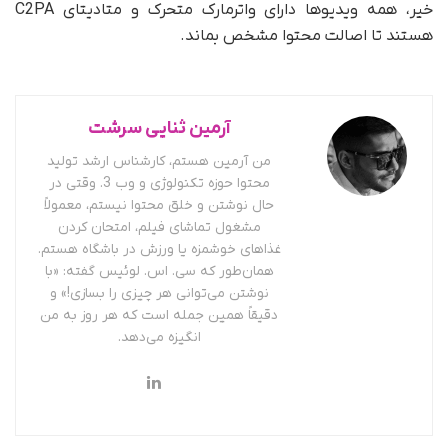
خیر، همه‌ ویدیوها دارای واترمارک متحرک و متادیتای C2PA
هستند تا اصالت محتوا مشخص بماند.
آرمین ثنایی سرشت
من آرمین هستم، کارشناس ارشد تولید
محتوا حوزه تکنولوژی و وب 3. وقتی در
حال نوشتن و خلق محتوا نیستم، معمولاً
مشغول تماشای فیلم، امتحان کردن
غذاهای خوشمزه یا ورزش در باشگاه هستم.
همان‌طور که سی. اس. لوئیس گفته: «با
نوشتن می‌توانی هر چیزی را بسازی!» و
دقیقاً همین جمله است که هر روز به من
انگیزه می‌دهد.