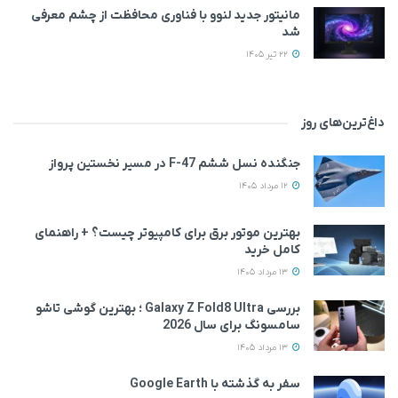
مانیتور جدید لنوو با فناوری محافظت از چشم معرفی
شد
22 تیر 1405
داغ‌ترین‌های روز
جنگنده نسل ششم F-47 در مسیر نخستین پرواز
12 مرداد 1405
بهترین موتور برق برای کامپیوتر چیست؟ + راهنمای
کامل خرید
13 مرداد 1405
بررسی Galaxy Z Fold8 Ultra ؛ بهترین گوشی تاشو
سامسونگ برای سال 2026
13 مرداد 1405
سفر به گذشته با Google Earth