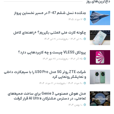
داغ‌ترین‌های روز
جنگنده نسل ششم F-47 در مسیر نخستین پرواز
12 مرداد 1405
چگونه کارت ملی المثنی بگیریم؟ +راهنمای کامل
20 تیر 1404 - به‌روزشده در 21 تیر 1404
پروتکل VLESS چیست و چه کاربردهایی دارد؟
25 آذر 1402 - به‌روزشده در 27 مهر 1404
شرکت ZTE روتر 5G مدل U30 Pro را با سیم‌کارت داخلی
و نمایشگر رونمایی کرد
20 مرداد 1404 - به‌روزشده در 21 مرداد 1404
مدل هوش مصنوعی Genie 3 برای ساخت محیط‌های
تعاملی، در دسترس مشترکان AI Ultra قرار گرفت
10 بهمن 1404