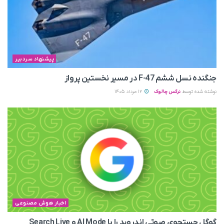
پیشنهاد سردبیر
جنگنده نسل ششم F-47 در مسیر نخستین پرواز
نوشته شده توسط
نرگس چالوک
12 مرداد 1405
اخبار هوش مصنوعی
گوگل جستجوی صوتی اندروید را با AI Mode و Search Live