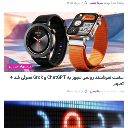
نوشته شده توسط
ساینا چمنی
18 مرداد 1405
پیشنهاد سردبیر
ساعت هوشمند رولمی مجهز به ChatGPT و Grok معرفی شد +
تصویر
نوشته شده توسط
ساینا چمنی
18 مرداد 1405