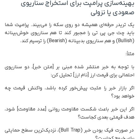
بهینه‌سازی پرامپت برای استخراج سناریوی
صعودی یا نزولی
یک تریدر حرفه‌ای همیشه دو روی سکه را می‌بیند. پرامپت شما
باید چت جی پی تی را مجبور کند تا هم سناریوی خوش‌بینانه
(Bullish) و هم سناریوی بدبینانه (Bearish) را ترسیم کند.
مثلاً:
با توجه به خبر منتشر شده مبنی بر [متن خبر]، دو سناریوی
احتمالی برای قیمت ارز [نام ارز] تحلیل کن:
اگر بازار خبر را مثبت پیش‌خور کرده باشد، واکنش قیمت چه
خواهد بود؟
اگر این خبر باعث شکست مقاومت روانی [عدد مقاومت] شود،
هدف قیمتی بعدی کجاست؟
در صورت فیک بودن خبر (Bull Trap)، نزدیک‌ترین سطح حمایتی
برای خروج کجاست؟