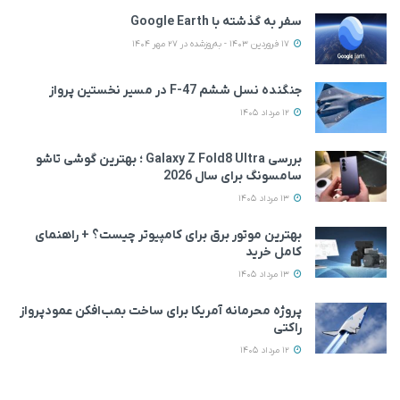
سفر به گذشته با Google Earth
17 فروردین 1403 - به‌روزشده در 27 مهر 1404
جنگنده نسل ششم F-47 در مسیر نخستین پرواز
12 مرداد 1405
بررسی Galaxy Z Fold8 Ultra ؛ بهترین گوشی تاشو
سامسونگ برای سال 2026
13 مرداد 1405
بهترین موتور برق برای کامپیوتر چیست؟ + راهنمای
کامل خرید
13 مرداد 1405
پروژه محرمانه آمریکا برای ساخت بمب‌افکن عمودپرواز
راکتی
12 مرداد 1405