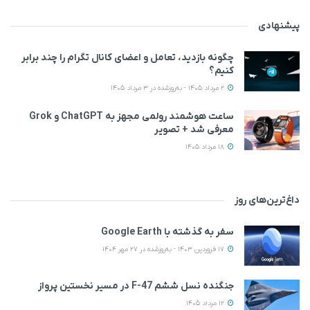
پیشنهادی
چگونه بازدید، تعامل و اعضای کانال تگرام را چند برابر
کنیم؟
2 مرداد 1405 - به‌روزشده در 3 مرداد 1405
ساعت هوشمند رولمی مجهز به ChatGPT و Grok
معرفی شد + تصویر
18 مرداد 1405
داغ‌ترین‌های روز
سفر به گذشته با Google Earth
17 فروردین 1403 - به‌روزشده در 27 مهر 1404
جنگنده نسل ششم F-47 در مسیر نخستین پرواز
12 مرداد 1405