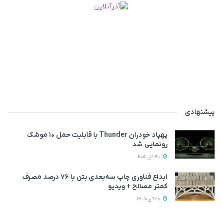
پیشنهادی
پهپاد خودران Thunder با قابلیت حمل ۱۰ موشک
رونمایی شد
30 تیر 1405
ابداع فناوری چاپ سه‌بعدی بتن با ۷۶ درصد مصرف
کمتر مصالح + ویدیو
28 تیر 1405