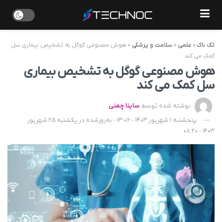
تک ناک
»
علمی
»
سلامت و پزشکی
»
هوش مصنوعی گوگل به تشخیص بیماری سل
کمک می کند
هوش مصنوعی گوگل به تشخیص بیماری
سل کمک می کند
نوشته شده توسط
ساینا چمنی
پنجشنبه 1 شهریور 1403 - 13:06 - به‌روزشده در یکشنبه 25 شهریور
1403 - 08:20