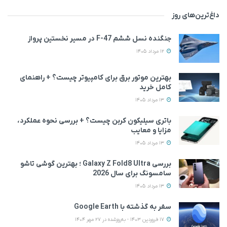
داغ‌ترین‌های روز
جنگنده نسل ششم F-47 در مسیر نخستین پرواز
12 مرداد 1405
بهترین موتور برق برای کامپیوتر چیست؟ + راهنمای
کامل خرید
13 مرداد 1405
باتری سیلیکون کربن چیست؟ + بررسی نحوه عملکرد،
مزایا و معایب
13 مرداد 1405
بررسی Galaxy Z Fold8 Ultra ؛ بهترین گوشی تاشو
سامسونگ برای سال 2026
13 مرداد 1405
سفر به گذشته با Google Earth
17 فروردین 1403 - به‌روزشده در 27 مهر 1404