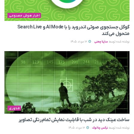
اخبار هوش مصنوعی
گوگل جستجوی صوتی اندروید را با AI Mode و Search Live
متحول می‌کند
نوشته شده توسط
ساینا چمنی
12 مرداد 1405
فناوری
ساخت عینک دید در شب با قابلیت نمایش تمام‌رنگی تصاویر
نوشته شده توسط
نرگس چالوک
12 مرداد 1405