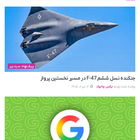
پیشنهاد سردبیر
جنگنده نسل ششم F-47 در مسیر نخستین پرواز
نوشته شده توسط
نرگس چالوک
12 مرداد 1405