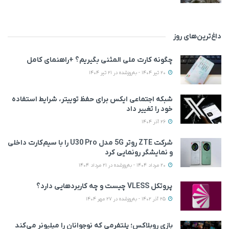
داغ‌ترین‌های روز
چگونه کارت ملی المثنی بگیریم؟ +راهنمای کامل
20 تیر 1404 - به‌روزشده در 21 تیر 1404
شبکه اجتماعی ایکس برای حفظ توییتر، شرایط استفاده
خود را تغییر داد
26 آذر 1404
شرکت ZTE روتر 5G مدل U30 Pro را با سیم‌کارت داخلی
و نمایشگر رونمایی کرد
20 مرداد 1404 - به‌روزشده در 21 مرداد 1404
پروتکل VLESS چیست و چه کاربردهایی دارد؟
25 آذر 1402 - به‌روزشده در 27 مهر 1404
بازی روبلاکس؛ پلتفرمی که نوجوانان را میلیونر می‌کند