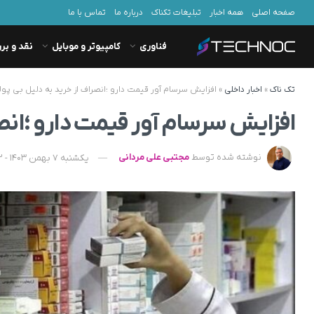
صفحه اصلی
همه اخبار
تبلیغات تکناک
درباره ما
تماس با ما
فناوری
کامپیوتر و موبایل
نقد و بر
تک ناک
»
اخبار داخلی
»
افزایش سرسام آور قیمت دارو ؛انصراف از خرید به دلیل بی پول
افزایش سرسام آور قیمت دارو ؛انصر
نوشته شده توسط
مجتبی علی مردانی
یکشنبه 7 بهمن 1403 - 10:12