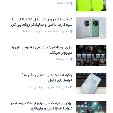
11 آذر 1404
شرکت ZTE روتر 5G مدل U30 Pro را با
سیم‌کارت داخلی و نمایشگر رونمایی کرد
20 مرداد 1404 - به‌روزشده در 21 مرداد 1404
بازی روبلاکس؛ پلتفرمی که نوجوانان را
میلیونر می‌کند
30 تیر 1404
چگونه کارت ملی المثنی بگیریم؟
+راهنمای کامل
20 تیر 1404 - به‌روزشده در 21 تیر 1404
بهترین اپلیکیشن‌ برای ارتباط بی‌سیم در
شرایط قطع آنتن و وای‌فای