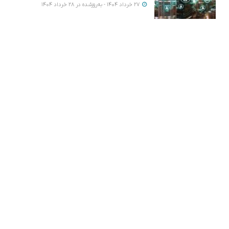
27 خرداد 1404 - به‌روزشده در 28 خرداد 1404