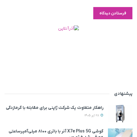
پیشنهادی
راهکار متفاوت یک شرکت ژاپنی برای مقابله با گرمازدگی
28 تیر 1405
گوشی X7e Plus 5G آنر با باتری ۸۱۰۰ میلی‌آمپرساعتی