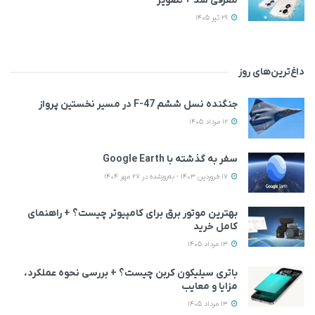
معرفی شد + تصویر
29 تیر 1405
داغ‌ترین‌های روز
جنگنده نسل ششم F-47 در مسیر نخستین پرواز
12 مرداد 1405
سفر به گذشته با Google Earth
17 فروردین 1403 - به‌روزشده در 27 مهر 1404
بهترین موتور برق برای کامپیوتر چیست؟ + راهنمای
کامل خرید
13 مرداد 1405
باتری سیلیکون کربن چیست؟ + بررسی نحوه عملکرد،
مزایا و معایب
13 مرداد 1405