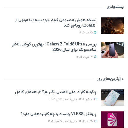
پیشنهادی
نسخه هوش مصنوعی فیلم «اودیسه» با موجی از
انتقادها روبه‌رو شد
25 تیر 1405
بررسی Galaxy Z Fold8 Ultra ؛ بهترین گوشی تاشو
سامسونگ برای سال 2026
13 مرداد 1405
داغ‌ترین‌های روز
چگونه کارت ملی المثنی بگیریم؟ +راهنمای کامل
20 تیر 1404 - به‌روزشده در 21 تیر 1404
پروتکل VLESS چیست و چه کاربردهایی دارد؟
25 آذر 1402 - به‌روزشده در 27 مهر 1404