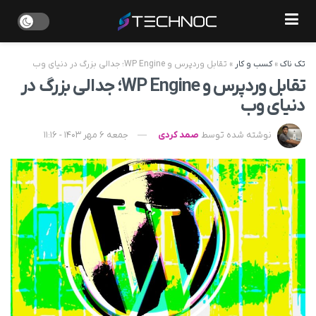
تک ناک
»
کسب و کار
»
تقابل وردپرس و WP Engine؛ جدالی بزرگ در دنیای وب
تقابل وردپرس و WP Engine؛ جدالی بزرگ در
دنیای وب
نوشته شده توسط
صمد کردی
جمعه 6 مهر 1403 - 11:16