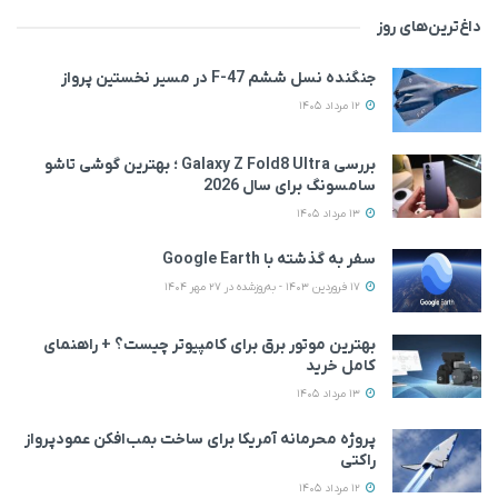
داغ‌ترین‌های روز
جنگنده نسل ششم F-47 در مسیر نخستین پرواز
12 مرداد 1405
بررسی Galaxy Z Fold8 Ultra ؛ بهترین گوشی تاشو
سامسونگ برای سال 2026
13 مرداد 1405
سفر به گذشته با Google Earth
17 فروردین 1403 - به‌روزشده در 27 مهر 1404
بهترین موتور برق برای کامپیوتر چیست؟ + راهنمای
کامل خرید
13 مرداد 1405
پروژه محرمانه آمریکا برای ساخت بمب‌افکن عمودپرواز
راکتی
12 مرداد 1405