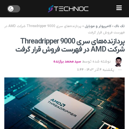
تک ناک
»
کامپیوتر و موبایل
»
پردازنده‌های سری Threadripper 9000 شرکت AMD در
فهرست فروش قرار گرفت
پردازنده‌های سری Threadripper 9000
شرکت AMD در فهرست فروش قرار گرفت
نوشته شده توسط
سید محمد برازنده
یکشنبه 4 آذر 1403 - 11:44