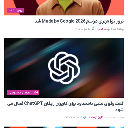
رویداد ها
ترور نوآ مجری مراسم Made by Google 2026 شد
نوشته شده توسط
مانی
17 مرداد 1405
اخبار هوش مصنوعی
گفت‌وگوی متنی نامحدود برای کاربران رایگان ChatGPT فعال می
شود
نوشته شده توسط
تارخ ترهنده
17 مرداد 1405