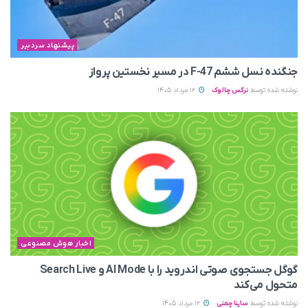
پیشنهاد سردبیر
جنگنده نسل ششم F-47 در مسیر نخستین پرواز
نوشته شده توسط
نرگس چالوک
12 مرداد 1405
اخبار هوش مصنوعی
گوگل جستجوی صوتی اندروید را با AI Mode و Search Live
متحول می‌کند
نوشته شده توسط
ساینا چمنی
12 مرداد 1405