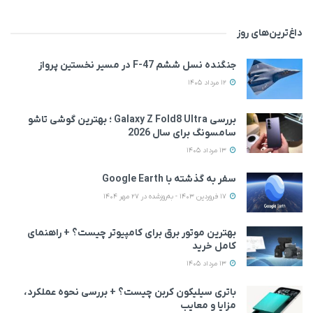
داغ‌ترین‌های روز
جنگنده نسل ششم F-47 در مسیر نخستین پرواز
12 مرداد 1405
بررسی Galaxy Z Fold8 Ultra ؛ بهترین گوشی تاشو
سامسونگ برای سال 2026
13 مرداد 1405
سفر به گذشته با Google Earth
17 فروردین 1403 - به‌روزشده در 27 مهر 1404
بهترین موتور برق برای کامپیوتر چیست؟ + راهنمای
کامل خرید
13 مرداد 1405
باتری سیلیکون کربن چیست؟ + بررسی نحوه عملکرد،
مزایا و معایب