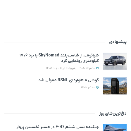
پیشنهادی
شیائومی از شاسی‌بلند SkyNomad با برد ۱۷۰۶
کیلومتری رونمایی کرد
10 مرداد 1405 - به‌روزشده در 11 مرداد 1405
گوشی ماهواره‌ای BSNL معرفی شد
20 تیر 1405
داغ‌ترین‌های روز
جنگنده نسل ششم F-47 در مسیر نخستین پرواز