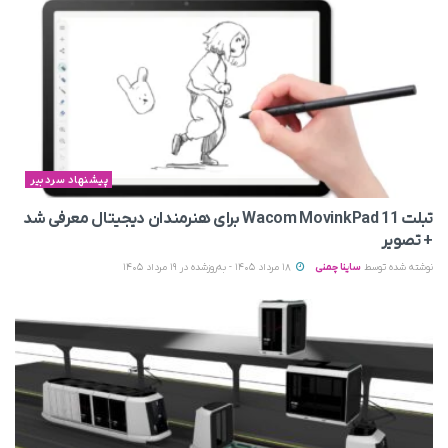
پیشنهاد سردبیر
تبلت Wacom MovinkPad 11 برای هنرمندان دیجیتال معرفی شد
+ تصویر
نوشته شده توسط
ساینا چمنی
18 مرداد 1405 - به‌روزشده در 19 مرداد 1405