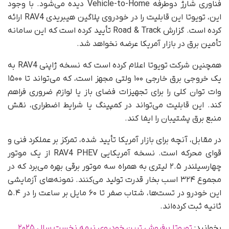
فناوری شارژ دوطرفه Vehicle-to-Home دیده می‌شود. با وجود
این، تویوتا این قابلیت را در خودروی پلاگین هیبریدی RAV4 ارائه
کرده است. گزارش Road & Track تأیید کرده است که این سامانه
تأمین برق در بازار آمریکا عرضه نخواهد شد.
همچنین شرکت تویوتا اعلام کرده است که نسخه ژاپنی RAV4 به
یک خروجی برق خارجی ۱۰۰ ولتی مجهز است، که می‌تواند تا ۱۵۰۰
وات توان کلی را برای تجهیزات فضای باز یا لوازم ضروری فراهم
کند. این قابلیت می‌تواند در کمپینگ یا شرایط اضطراری، نقش
منبع برق پشتیبان را ایفا کند.
در مقابل، آنچه برای بازار آمریکا تأیید شده، تمرکز بر عملکرد فنی و
قوای محرکه است. نسخه آمریکایی RAV4 PHEV از یک موتور
چهارسیلندر ۲.۵ لیتری به همراه سه موتور برقی بهره می‌برد که در
مجموع ۳۲۴ اسب بخار قدرت تولید می‌کنند. نمونه‌های آزمایشی
این خودرو در تست‌ها، شتاب صفر تا ۶۰ مایل بر ساعت را در ۵.۴
ثانیه ثبت کرده‌اند.
بخوانید:
تویوتا پرفروش ترین خودروی نیمه نخست سال ۲۰۲۵