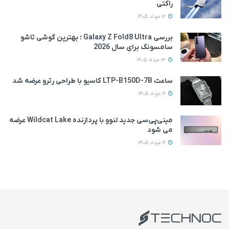
راکتی
12 مرداد 1405
بررسی Galaxy Z Fold8 Ultra ؛ بهترین گوشی تاشو
سامسونگ برای سال 2026
13 مرداد 1405
ساعت LTP-B150D-7B کاسیو با طراحی رترو عرضه شد
19 مرداد 1405
مینی‌پی‌سی جدید لنوو با پردازنده Wildcat Lake عرضه
می‌ شود
19 مرداد 1405