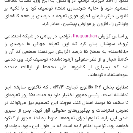
کنگره را اخذ می‌کرد. ترامپ در واکنش به این رأی، قضات مخالف
تصمیم خود را «مایه شرمساری ملت» توصیف کرد و با تکیه بر
قانونی دیگر، فرمان اجرای فوری تعرفه ۱۰ درصدی بر همه کالاهای
وارداتی را ـ افزون بر عوارض پیشین ـ صادر کرد.
بر اساس گزارش
theguardian
، ترامپ در پیامی در شبکه اجتماعی
تروث سوشال بیان کرد که این تعرفه جهانی ۱۰ درصدی را
«بلافاصله» به سطح ۱۵ درصد افزایش می‌دهد؛ سطحی که آن را
«کاملاً مجاز و از نظر حقوقی آزموده‌شده» توصیف کرد. وی مدعی
شد که بسیاری از کشورها طی دهه‌ها از ایالات متحده
سوءاستفاده کرده‌اند.
مطابق بخش ۱۲۲ «قانون تجارت ۱۹۷۴» ـ که تاکنون سابقه اجرا
نداشته است ـ رئیس‌جمهور اختیار دارد به مدت ۱۵۰ روز تعرفه‌ای
تا سقف ۱۵ درصد اعمال کند، هرچند این تصمیم نیز می‌تواند در
معرض اعتراضات و پیگیری‌های حقوقی قرار گیرد. پس از سپری
شدن این بازه، تداوم اجرای تعرفه‌ها منوط به اخذ مجوز از کنگره
خواهد بود. ترامپ اعلام کرده است که در طول این دوره، دولت او