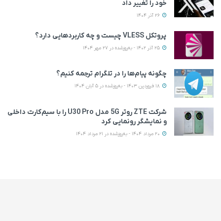
خود را تغییر داد
26 آذر 1404
پروتکل VLESS چیست و چه کاربردهایی دارد؟
25 آذر 1402 - به‌روزشده در 27 مهر 1404
چگونه پیام‌ها را در تلگرام ترجمه کنیم؟
18 فروردین 1403 - به‌روزشده در 5 آبان 1404
شرکت ZTE روتر 5G مدل U30 Pro را با سیم‌کارت داخلی
و نمایشگر رونمایی کرد
20 مرداد 1404 - به‌روزشده در 21 مرداد 1404