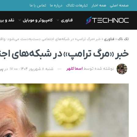
صفحه اصلی
همه اخبار
تبلیغات تکناک
درباره ما
تماس با ما
فناوری
کامپیوتر و موبایل
نقد و بر
تک ناک
»
فناوری
»
خبر «مرگ ترامپ» در شبکه‌های اجتماعی دست‌به‌دست می‌شود؛ واقع
خبر «مرگ ترامپ» در شبکه‌های اج
نوشته شده توسط
اسما کلهر
شنبه 8 شهریور 1404 - 17:00
در
پی