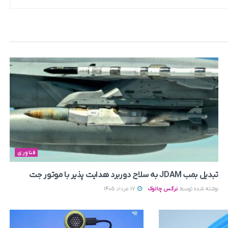
فناوری
تبدیل بمب JDAM به سلاح دوربرد هدایت پذیر با موتور جت
نوشته شده توسط
نرگس چالوک
17 مرداد 1405