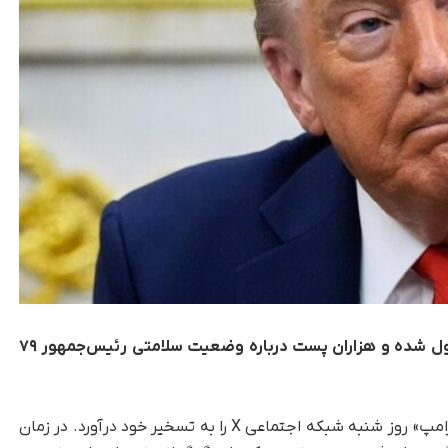
شایعه مرگ ترامپ در شبکه اجتماعی ایکس ترند اول شده و هزاران پست درباره وضعیت سلامتی رئیس‌جمهور ۷۹
به گزارش تک‌ناک، شایعه‌ای عجیب با عنوان «مرگ ترامپ» روز شنبه شبکه اجتماعی X را به تسخیر خود درآورد. در زمان