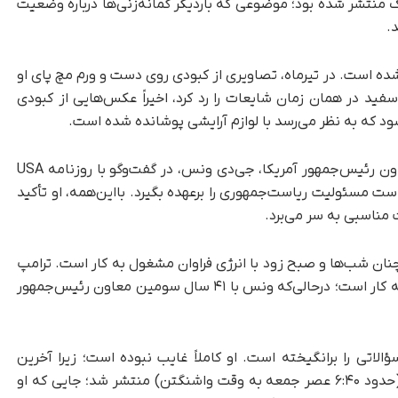
ر پست با این هشتگ منتشر شده بود؛ موضوعی که بار‌دیگر گمانه‌زنی‌ها درباره وضعیت
شده است. در تیرماه، تصاویری از کبودی روی دست و ورم مچ پای او
سفید در همان زمان شایعات را رد کرد، اخیراً عکس‌هایی از کبودی
 که به نظر می‌رسد با لوازم آرایشی پوشانده شده است.
این موج جدید درست پس‌از آن شدت گرفت که معاون رئیس‌جمهور آمریکا، جی‌دی ونس، در گفت‌وگو با روزنامه USA
 است مسئولیت ریاست‌جمهوری را برعهده بگیرد. بااین‌همه، او تأکید
 مناسبی به سر می‌برد.
ان شب‌ها و صبح زود با انرژی فراوان مشغول به کار است. ترامپ
مسن‌ترین رئیس‌جمهور تاریخ آمریکا در زمان آغاز به کار است؛ در‌حالی‌که ونس با ۴۱ سال سومین معاون رئیس‌جمهور
الاتی را برانگیخته است. او کاملاً غایب نبوده است؛ زیرا آخرین
پستش در Truth Social ساعت ۳:۴۰ بامداد امروز (حدود ۶:۴۰ عصر جمعه به وقت واشنگتن) منتشر شد؛ جایی که او