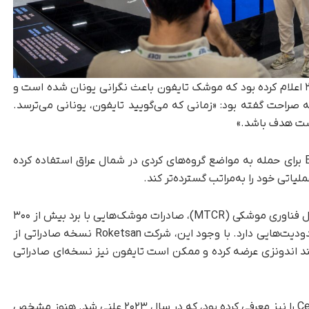
رجب طیب اردوغان، رئیس‌جمهور ترکیه در سال ۲۰۲۲ اعلام کرده بود که موشک تایفون باعث نگرانی یونان شده است و
 صراحت گفته بود: «زمانی که می‌گویید تایفون، یونانی می‌ترسد.
 است هدف باشد.»
ترکیه علاوه بر یونان، در گذشته از موشک‌های Bora برای حمله به مواضع گروه‌های کردی در شمال عراق استفاده کرده
یاتی خود را به‌مراتب گسترده‌تر کند.
از سوی دیگر، با توجه به عضویت ترکیه در رژیم کنترل فناوری موشکی (MTCR)، صادرات موشک‌هایی با برد بیش از ۳۰۰
کیلومتر و ظرفیت حمل بار بیش از ۵۰۰ کیلوگرم، محدودیت‌هایی دارد. با وجود این، شرکت Roketsan نسخه صادراتی از
ورهای خارجی مانند اندونزی عرضه کرده و ممکن است تایفون نیز نسخه‌ای صادراتی
ترکیه پیش‌تر پروژه موشک میان‌برد دیگری با نام Cenk را نیز معرفی کرده بود، که در سال ۲۰۲۳ علنی شد. هنوز مشخص