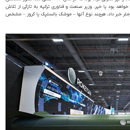
نیست که تایفون بلاک ۴ جایگزین یا مکمل Cenk خواهد بود یا خیر. وزیر صنعت و فناوری ترکیه به تازگی از تلاش
ای دستیابی به موشک‌هایی با برد ۲۰۰۰ کیلومتر خبر داد، هرچند نوع آنها – موشک بالستیک یا کروز – مشخص