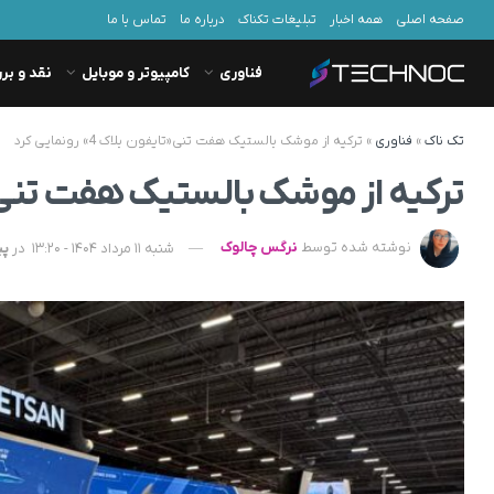
صفحه اصلی
همه اخبار
تبلیغات تکناک
درباره ما
تماس با ما
فناوری
کامپیوتر و موبایل
نقد و بر
تک ناک
»
فناوری
»
ترکیه از موشک بالستیک هفت تنی «تایفون بلاک 4» رونمایی کرد
ترکیه از موشک بالستیک هفت تنی «تایفون بل
نوشته شده توسط
نرگس چالوک
شنبه 11 مرداد 1404 - 13:20
در
پی