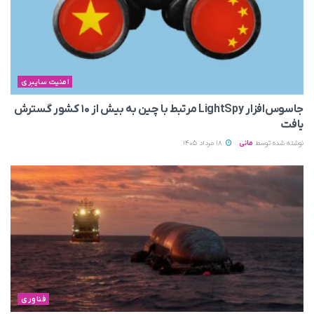
امنیت سایبری
جاسوس‌افزار LightSpy مرتبط با چین به بیش از ۱۰ کشور گسترش
یافت
نوشته شده توسط
مانی
18 مرداد 1405
فناوری