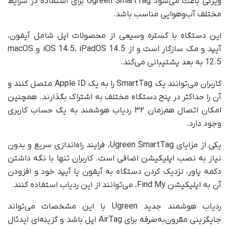
ویژگی باعث می‌شود Ugreen SmartTag برای استفاده در شرایط
مختلف آب‌وهوایی مناسب باشد.
این دستگاه با گستره وسیعی از محصولات اپل شامل آیفون،
آیپد و مک سازگار است و از iOS 14.5، iPadOS 14.5 و macOS
12.5 به بعد پشتیبانی می‌کند.
کاربران می‌توانند یک SmartTag را به یک Apple ID متصل کنند و
آن را حداکثر در پنج دستگاه مختلف به اشتراک بگذارند. همچنین
امکان اتصال هم‌زمان ۳۲ ردیاب هوشمند به یک حساب کاربری
وجود دارد.
یکی از مزایای Ugreen SmartTag، فرایند راه‌اندازی سریع و بدون
نیاز به نصب اپلیکیشن اضافی است. کاربران تنها با نگه داشتن
دکمه پاور، نزدیک کردن دستگاه به آیفون یا آیپد خود و افزودن
آن به اپلیکیشن Find My، می‌توانند از این ردیاب استفاده کنند.
ردیاب هوشمند جدید Ugreen با این مشخصات می‌تواند
جایگزینی مقرون‌به‌صرفه برای AirTag اپل باشد و گزینه‌ای ایدئال