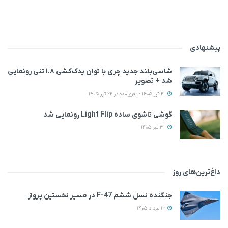
پیشنهادی
شاسی‌بلند جدید چری با توان یدک‌کشی ۱.۸ تنی رونمایی
شد + تصویر
21 تیر 1405 - به‌روزشده در 22 تیر 1405
گوشی تاشوی ساده Light Flip رونمایی شد
31 تیر 1405
داغ‌ترین‌های روز
جنگنده نسل ششم F-47 در مسیر نخستین پرواز
12 مرداد 1405