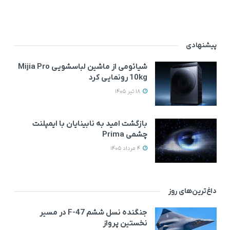
پیشنهادی
شیائومی از ماشین لباسشویی Mijia Pro
10kg رونمایی کرد
18 تیر 1405
بازگشت امید به نابینایان با ایمپلنت
چشمی Prima
4 مرداد 1405
داغ‌ترین‌های روز
جنگنده نسل ششم F-47 در مسیر
نخستین پرواز