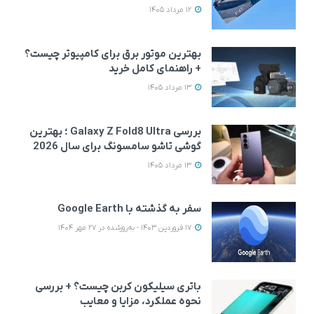
12 مرداد 1405
بهترین موتور برق برای کامپیوتر چیست؟
+ راهنمای کامل خرید
13 مرداد 1405
بررسی Galaxy Z Fold8 Ultra ؛ بهترین
گوشی تاشو سامسونگ برای سال 2026
13 مرداد 1405
سفر به گذشته با Google Earth
17 فروردین 1403 - به‌روزشده در 27 مهر 1404
باتری سیلیکون کربن چیست؟ + بررسی
نحوه عملکرد، مزایا و معایب