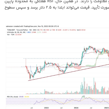
تبدیل در ابر ایچیموکو گیر کرده که نقش حمایت و مقاومت را دارند. در همین حال، RSI هفتگی به محدوده پایین
رسیده و یک واگرایی صعودی را نشان می‌دهد. در صورت تأیید، قیمت می‌تواند ابتدا به ۲.۵ دلار برسد و سپس سطوح