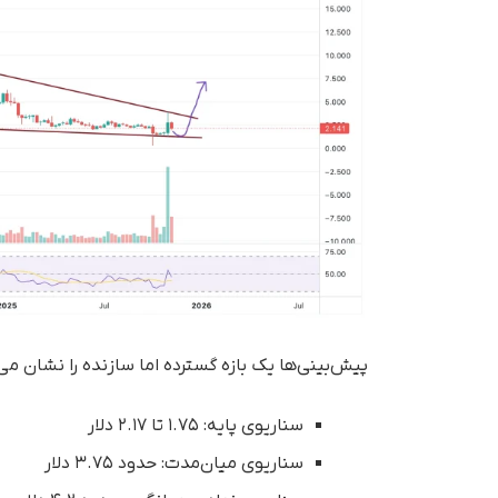
پیش‌بینی‌ها یک بازه گسترده اما سازنده را نشان می
سناریوی پایه: ۱.۷۵ تا ۲.۱۷ دلار
سناریوی میان‌مدت: حدود ۳.۷۵ دلار