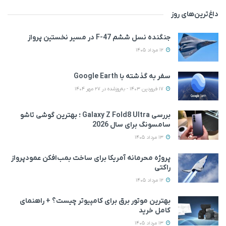
داغ‌ترین‌های روز
جنگنده نسل ششم F-47 در مسیر نخستین پرواز
12 مرداد 1405
سفر به گذشته با Google Earth
17 فروردین 1403 - به‌روزشده در 27 مهر 1404
بررسی Galaxy Z Fold8 Ultra ؛ بهترین گوشی تاشو
سامسونگ برای سال 2026
13 مرداد 1405
پروژه محرمانه آمریکا برای ساخت بمب‌افکن عمودپرواز
راکتی
12 مرداد 1405
بهترین موتور برق برای کامپیوتر چیست؟ + راهنمای
کامل خرید
13 مرداد 1405