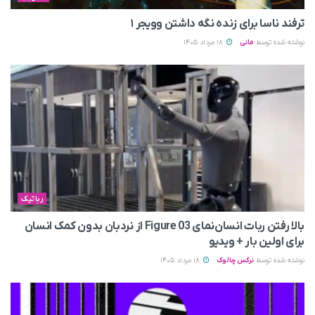
ترفند ناسا برای زنده نگه داشتن وویجر ۱
نوشته شده توسط
مانی
18 مرداد 1405
رباتیک
بالا رفتن ربات انسان‌نمای Figure 03 از نردبان بدون کمک انسان
برای اولین بار + ویدیو
نوشته شده توسط
نرگس چالوک
18 مرداد 1405