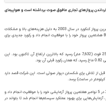
ای بزرگی برای بازگرداندن پروازهای تجاری مافوق صوت برداشته است و هواپیمای
، پروازهای مافوق صوت پس از آخرین پرواز کنکورد در سال 2003 به دلیل هزینه‌های بالا و مشکلات
نویز متوقف شد. با وجود این به تازگی شرکت Boom هشتمین پرواز خود را با موفقیت انجام داد و رکورد جدیدی برای
در هشتمین پرواز، هواپیمای XB-1 به ارتفاع 25,040 فوت (7,632 متر) رسید که بالاترین ارتفاع آن تاکنون بود. این
ز کم سرعت، قبل از تلاش برای شکستن دیوار صوتی است. این شرکت قصد دارد
پیش از این، هواپیمای آزمایشی مافوق صوت XB-1 در 5 نوامبر هفتمین پرواز آزمایشی خود را با موفقیت انجام داد و
رد. در این پرواز، آزمایش‌هایی برای بهبود عملکرد سیستم‌ها انجام شد تا بتواند در