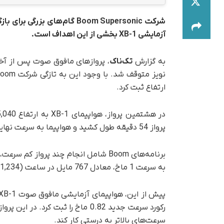
شرکت Boom Supersonic گام‌ه
آزمایشی XB-1 بخشی از این اهداف است.
به گزارش
تک‌ناک
ارتفاع ثبت کرد.
پرواز 54 دقیقه طول کشید و هواپیما به سرعت نهایی 0.82 ماخ رسید، که همان رکورد قبلی آن بود.
برنامه‌های Boom شامل انجام چند پروا
به سرعت 1 ماخ، معادل 767 مایل در ساعت (1,234 کیلومتر در ساعت) برسد.
رکورد سرعت جدید 0.82 ماخ را ثبت ک
سرعت‌های بالاتر به درستی کار کند.