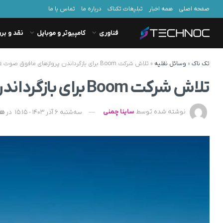
صفحه اصلی
همه اخبار
تبلیغات تکناک
درباره ما
تماس با ما
فناوری
کامپیوتر و موبایل
نقد و بر
تک ناک
»
وسائل نقلیه
»
تلاش شرکت Boom برای بازگرداندن پروازهای مافوق صوت غیرنظامی
تلاش شرکت Boom برای بازگرداندن پروازهای مافوق صوت غیرنظامی
نوشته شده توسط
ساینا چمنی
سه‌شنبه 6 آذر 1403 - 15:15
در
هو