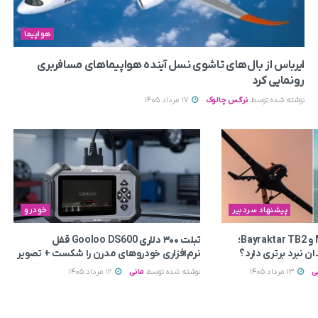
هواپیما
ایرباس از بال‌های تاشوی نسل آینده هواپیماهای مسافربری
رونمایی کرد
نوشته شده توسط
نرگس چالوک
17 مرداد 1405
پیشنهاد سردبیر
خودرو
مقایسه MQ-9 Reaper و Bayraktar TB2؛
تبلت ۳۰۰ دلاری Gooloo DS600 قفل
ان نبرد برتری دارد؟
نرم‌افزاری خودروهای مدرن را شکست + تصویر
ی
13 مرداد 1405
نوشته شده توسط
مانی
12 مرداد 1405