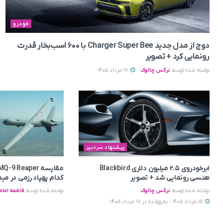
خودرو
دوج از مدل جدید Charger Super Bee با ۶۰۰ اسب‌بخار قدرت
رونمایی کرد + تصویر
نوشته شده توسط
نرگس چالوک
17 مرداد 1405
پیشنهاد سردبیر
ابرخودروی ۲.۵ میلیون دلاری Blackbird
هنسی رونمایی شد + تصویر
کدام پهپاد رزمی در مید
نوشته شده توسط
نرگس چالوک
نوشته شده توسط
فاطمه امام
15 مرداد 1405 - به‌روزشده در 17 مرداد 1405