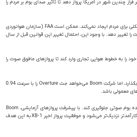
 دارد آن را بر فراز چندین شهر در آمریکا پرواز دهد تا تأثیر صدای بوم بر مردم را
اگر آزمایش‌ها نشان دهد که صدای بوم صوتی مشکلی برای مردم ایجاد نمی‌کند، ممکن است FAA (سازمان هوانوردی
 را تغییر دهد. با وجود این، احتمال تغییر این قوانین قبل از سال
رکت Boom Supersonic قصد دارد جت Overture خود را به خطوط هوایی تجاری وارد کند تا پروازهای مافوق صوت را
هواپیمای XB-1 می‌تواند سرعت 1 ماخ را پشت سر بگذارد، اما شرکت Boom می‌خواهد جت Overture را با سرعت 0.94
با این کار، شرکت Boom قصد دارد از صدای آزاردهنده بوم صوتی جلوگیری کند. با پیشرفت پروازهای آزمایشی، Boom
به هدف خود برای تحقق سفرهای هوایی سریع‌تر و کارآمدتر نزدیک‌تر می‌شود و موفقیت پرواز اخیر XB-1 به این هدف