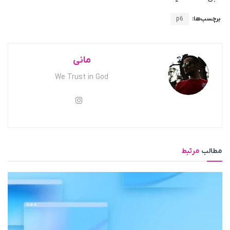
برچسب‌ها:
p6
مانی
We Trust in God
مطالب
مرتبط