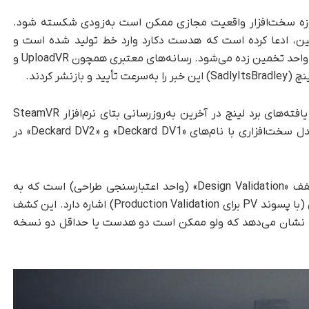
وزه سخت‌افزار واقعیت مجازی ممکن است به‌زودی شکسته شود.
ی مستقر در چین، ادعا کرده است که هدست دکارد وارد خط تولید شده است و
سفارش اولیه آن برای سال اول بین ۴۰۰ تا ۶۰۰ هزار واحد تخمین زده می‌شود. رسانه‌های معتبری همچون UploadVR و
شر کردند.
که مهم‌ترین مدرک این ادعا یافته‌های برد لینچ در آخرین به‌روزرسانی بتای نرم‌افزار SteamVR
است. او در توییتی اعلام کرد که ارجاعاتی به دو مدل سخت‌افزاری با نام‌های «Deckard DV1» و «Deckard DV2» در
بر‌اساس رویه نام‌گذاری داخلی ولو، پسوند DV مخفف «Design Validation» (واحد اعتبارسنجی طراحی) است که به
آخرین مرحله توسعه سخت‌افزار پیش‌از تولید نهایی (با پسوند PV برای Production Validation) اشاره دارد. این کشف
 بلکه نشان می‌دهد که ولو ممکن است دو هدست یا حداقل دو نسخه