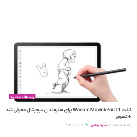
پیشنهاد سردبیر
تبلت Wacom MovinkPad 11 برای هنرمندان دیجیتال معرفی شد
+ تصویر
نوشته شده توسط
ساینا چمنی
18 مرداد 1405