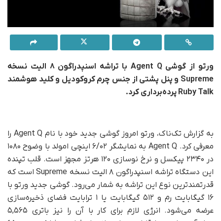
ورتو از گوشی Agent Q با تراشه اسنپدراگون ۸ الیت نسخه
Supreme و پنل پشتی از جنس چرم کروکودیل و کلید هوشمند
Ruby Talk پرده‌برداری کرد.
به گزارش تک‌ناک، ورتو امروز گوشی جدید خود با نام Agent Q را
معرفی کرد. Agent Q به نمایشگر ۶/۰۲ اینچی امولد با وضوح ۱۰۸۰
در ۲۳۴۰ پیکسل و نرخ نوسازی ۱۲۰ هرتز مجهز است. قلب تپنده
این دستگاه تراشه‌ اسنپدراگون ۸ الیت نسخه Supreme است که
قدرتمندترین نوع این تراشه به شمار می‌رود. گوشی جدید ورتو با
۱۶ گیگابایت رم و ۵۱۲ گیگابایت یا ۱ ترابایت فضای ذخیره‌سازی
عرضه می‌شود. انرژی لازم برای کار با آن را نیز باتری ۵,۵۶۵