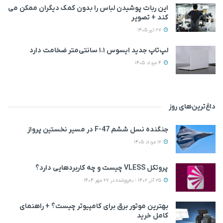
این ربات پوشیدن لباس را بدون کمک دیگران ممکن می‌
کند + تصویر
27 تیر 1405
لپ‌تاپ جدید ایسوس ۱.۱ سانتی‌متر ضخامت دارد
4 مرداد 1405
داغ‌ترین‌های روز
جنگنده نسل ششم F-47 در مسیر نخستین پرواز
12 مرداد 1405
پروتکل VLESS چیست و چه کاربردهایی دارد؟
25 آذر 1402 - به‌روزشده در 27 مهر 1404
بهترین موتور برق برای کامپیوتر چیست؟ + راهنمای
کامل خرید