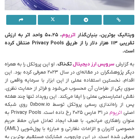
ویتالیک بوترین، بنیان‌گذار
اتریوم
، ۵۰.۲۵ واحد اتر به ارزش
تقریبی ۱۱۳ هزار دلار را از طریق Privacy Pools منتقل کرده
است.
به‌ گزارش
سرویس ارز دیجیتال
تک‌ناک
، او این پروتکل را به‌ همراه
دیگر پژوهشگران در مقاله‌ای در سال ۲۰۲۳ معرفی کرده بود. این
اقدام، نخستین استفاده عملی از این ابزار با سرمایه واقعی از
سوی یکی از طراحان آن محسوب می‌شود و فراتر از حمایت نظری،
نقش اعتبارسنجی عملی را ایفا می‌کند. این رویداد تنها چند هفته
پس از راه‌اندازی رسمی پروتکل توسط 0xbow.io روی شبکه
اصلی
اتریوم
در ۳۱ مارس ۲۰۲۵ رخ داده است. Privacy Pools به‌
عنوان راهکاری میانجی، با هدف ایجاد تعادل میان حفظ حریم
خصوصی کاربران و الزامات نظارتی و مبارزه با پول‌شویی (AML)
معرفی شده است. در این چارچوب، مشارکت مستقیم بوترین به‌