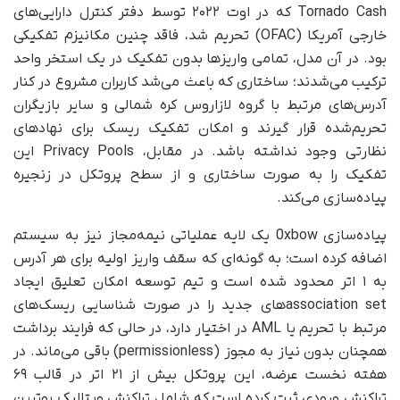
Tornado Cash که در اوت ۲۰۲۲ توسط دفتر کنترل دارایی‌های
خارجی آمریکا (OFAC) تحریم شد، فاقد چنین مکانیزم تفکیکی
بود. در آن مدل، تمامی واریزها بدون تفکیک در یک استخر واحد
ترکیب می‌شدند؛ ساختاری که باعث می‌شد کاربران مشروع در کنار
آدرس‌های مرتبط با گروه لازاروس کره شمالی و سایر بازیگران
تحریم‌شده قرار گیرند و امکان تفکیک ریسک برای نهادهای
نظارتی وجود نداشته باشد. در مقابل، Privacy Pools این
تفکیک را به‌ صورت ساختاری و از سطح پروتکل در زنجیره
پیاده‌سازی می‌کند.
پیاده‌سازی 0xbow یک لایه عملیاتی نیمه‌مجاز نیز به سیستم
اضافه کرده است؛ به‌ گونه‌ای که سقف واریز اولیه برای هر آدرس
به ۱ اتر محدود شده است و تیم توسعه امکان تعلیق ایجاد
association setهای جدید را در صورت شناسایی ریسک‌های
مرتبط با تحریم یا AML در اختیار دارد، در حالی که فرایند برداشت
همچنان بدون نیاز به مجوز (permissionless) باقی می‌ماند. در
هفته نخست عرضه، این پروتکل بیش از ۲۱ اتر در قالب ۶۹
تراکنش ورودی ثبت کرده است که شامل تراکنش ویتالیک بوترین