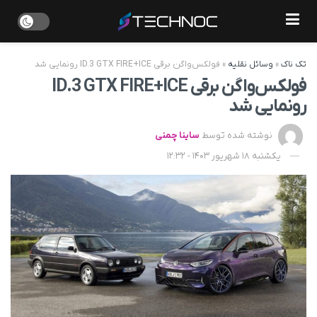
تک ناک
»
وسائل نقلیه
»
فولکس‌‌واگن برقی ID.3 GTX FIRE+ICE رونمایی شد
فولکس‌‌واگن برقی ID.3 GTX FIRE+ICE
رونمایی شد
نوشته شده توسط
ساینا چمنی
یکشنبه 18 شهریور 1403 - 12:32