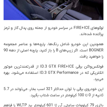
لوگوهای FIRE+ICE در سراسر خودرو از جمله روی پدال گاز و ترمز
پراکنده شده‌اند.
همچنین این خودرو شامل رنگ‌ها، پارچه‌ها و عناصر مجموعه
BOGNER است. اگر زیپ‌های B را باز کنید، پارچه اصلی از دهه 90
را خواهید یافت.
فولکس‌‌واگن برقی ID.3 GTX FIRE+ICE از قدرتمندترین موتور
الکتریکی که در ID.3 GTX Performance استفاده می‌شود، بهره
می‌برد.
این خودروی برقی با توان حداکثر 321 اسب بخار، می‌تواند در 5.7
ثانیه از 0 تا 100 کیلومتر در ساعت شتاب بگیرد.
باتری 79 کیلووات ساعتی آن تا 601 کیلومتر برد WLTP را فراهم