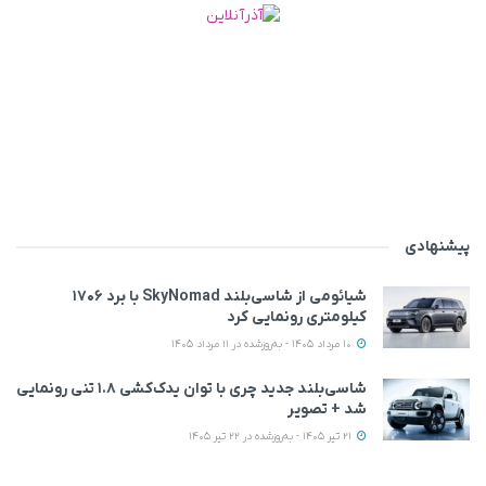
پیشنهادی
شیائومی از شاسی‌بلند SkyNomad با برد ۱۷۰۶
کیلومتری رونمایی کرد
10 مرداد 1405 - به‌روزشده در 11 مرداد 1405
شاسی‌بلند جدید چری با توان یدک‌کشی ۱.۸ تنی رونمایی
شد + تصویر
21 تیر 1405 - به‌روزشده در 22 تیر 1405