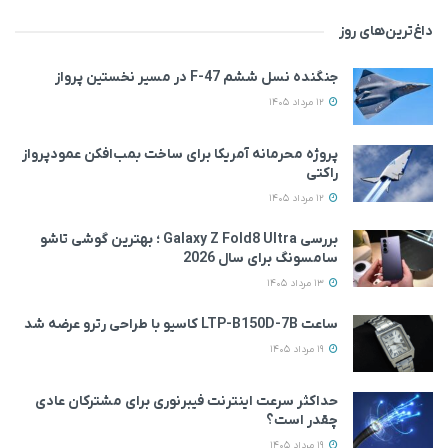
داغ‌ترین‌های روز
جنگنده نسل ششم F-47 در مسیر نخستین پرواز
12 مرداد 1405
پروژه محرمانه آمریکا برای ساخت بمب‌افکن عمودپرواز
راکتی
12 مرداد 1405
بررسی Galaxy Z Fold8 Ultra ؛ بهترین گوشی تاشو
سامسونگ برای سال 2026
13 مرداد 1405
ساعت LTP-B150D-7B کاسیو با طراحی رترو عرضه شد
19 مرداد 1405
حداکثر سرعت اینترنت فیبرنوری برای مشترکان عادی
چقدر است؟
19 مرداد 1405