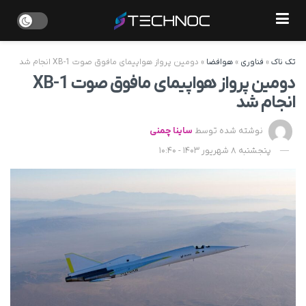
تک ناک
»
فناوری
»
هوافضا
»
دومین پرواز هواپیمای مافوق صوت XB-1 انجام شد
دومین پرواز هواپیمای مافوق صوت XB-1
انجام شد
نوشته شده توسط
ساینا چمنی
پنجشنبه 8 شهریور 1403 - 10:40