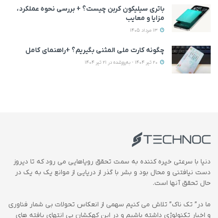
باتری سیلیکون کربن چیست؟ + بررسی نحوه عملکرد،
مزایا و معایب
13 مرداد 1405
چگونه کارت ملی المثنی بگیریم؟ +راهنمای کامل
20 تیر 1404 - به‌روزشده در 21 تیر 1404
دنیا با سرعتی خیره کننده به سمت تحقق رویاهایی می رود که تا دیروز
دست نیافتنی و محال بود و بشر با گذر از دریایی از موانع یک به یک در
حال تحقق آنها است.
ما در” تک ناک” تلاش می کنیم سهمی از انعکاس تحولات بی شمار فناوری
و اخبار تکنولوژی داشته باشیم و در این کهکشان بی انتهای یافته های