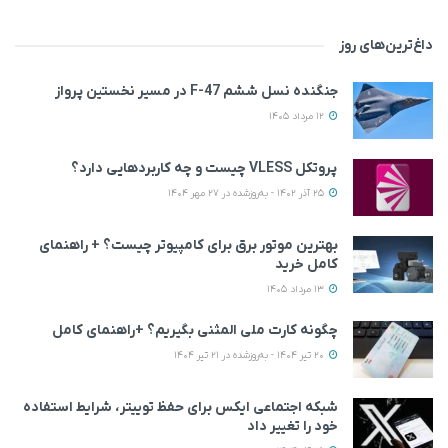
داغ‌ترین‌های روز
جنگنده نسل ششم F-47 در مسیر نخستین پرواز
12 مرداد 1405
پروتکل VLESS چیست و چه کاربردهایی دارد؟
25 آذر 1402 - به‌روزشده در 27 مهر 1404
بهترین موتور برق برای کامپیوتر چیست؟ + راهنمای
کامل خرید
13 مرداد 1405
چگونه کارت ملی المثنی بگیریم؟ +راهنمای کامل
20 تیر 1404 - به‌روزشده در 21 تیر 1404
شبکه اجتماعی ایکس برای حفظ توییتر، شرایط استفاده
خود را تغییر داد