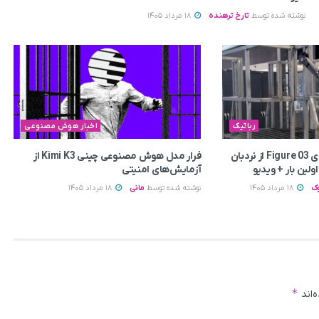
نوشته شده توسط
تارخ ترهنده
18 مرداد 1405
رباتیک
اخبار هوش مصنوعی
بالا رفتن ربات انسان‌نمای Figure 03 از نردبان
فرار مدل هوش مصنوعی چینی Kimi K3 از
لین بار + ویدیو
آزمایش‌های امنیتی
ک
18 مرداد 1405
نوشته شده توسط
مانی
18 مرداد 1405
*
‌اند