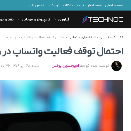
صفحه اصلی
همه اخبار
تبلیغات تکناک
درباره ما
تماس با ما
فناوری
کامپیوتر و موبایل
نقد و بر
تک ناک
»
فناوری
»
شبکه های اجتماعی
»
احتمال توقف فعالیت واتساپ در روسیه
احتمال توقف فعالیت واتساپ در 
نوشته شده توسط
امیرحسین یونس
شنبه 28 تیر 1404 - 07:36