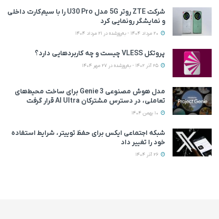
شرکت ZTE روتر 5G مدل U30 Pro را با سیم‌کارت داخلی
و نمایشگر رونمایی کرد
20 مرداد 1404 - به‌روزشده در 21 مرداد 1404
پروتکل VLESS چیست و چه کاربردهایی دارد؟
25 آذر 1402 - به‌روزشده در 27 مهر 1404
مدل هوش مصنوعی Genie 3 برای ساخت محیط‌های
تعاملی، در دسترس مشترکان AI Ultra قرار گرفت
10 بهمن 1404
شبکه اجتماعی ایکس برای حفظ توییتر، شرایط استفاده
خود را تغییر داد
26 آذر 1404