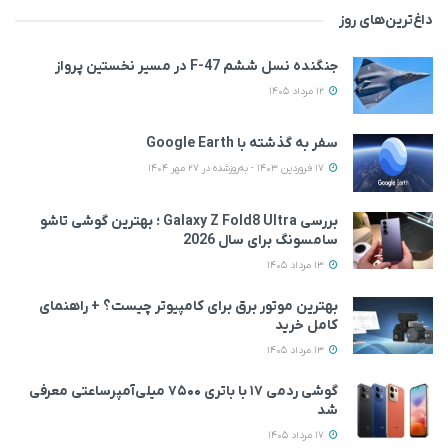
داغ‌ترین‌های روز
جنگنده نسل ششم F-47 در مسیر نخستین پرواز
12 مرداد 1405
سفر به گذشته با Google Earth
17 فروردین 1403 - به‌روزشده در 27 مهر 1404
بررسی Galaxy Z Fold8 Ultra ؛ بهترین گوشی تاشو
سامسونگ برای سال 2026
13 مرداد 1405
بهترین موتور برق برای کامپیوتر چیست؟ + راهنمای
کامل خرید
13 مرداد 1405
گوشی ردمی ۱۷ با باتری ۷۵۰۰ میلی‌آمپرساعتی معرفی
شد
17 مرداد 1405