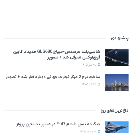
پیشنهادی
شاسی‌بلند مرسدس‌-میباخ GLS680 جدید با کابین
فوق‌لوکس معرفی شد + تصویر
30 تیر 1405
ساخت برج 2 مرکز تجارت جهانی دوباره آغاز شد + تصویر
31 تیر 1405
داغ‌ترین‌های روز
جنگنده نسل ششم F-47 در مسیر نخستین پرواز
12 مرداد 1405