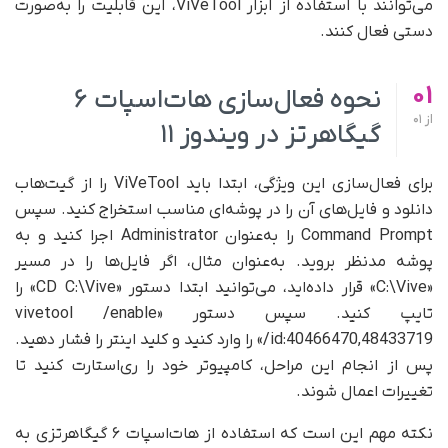
می‌توانند با استفاده از ابزار ViVeTool، این قابلیت را به‌صورت
دستی فعال کنند.
01
نحوه فعال‌سازی هات‌اسپات ۶
از
01
گیگاهرتز در ویندوز ۱۱
برای فعال‌سازی این ویژگی، ابتدا باید ViVeTool را از گیت‌هاب
دانلود و فایل‌های آن را در پوشه‌ای مناسب استخراج کنید. سپس
Command Prompt را به‌عنوان Administrator اجرا کنید و به
پوشه مدنظر بروید. به‌عنوان مثال، اگر فایل‌ها را در مسیر
«C:\Vive» قرار داده‌اید، می‌توانید ابتدا دستور «CD C:\Vive» را
تایپ کنید. سپس دستور «vivetool /enable
/id:40466470,48433719» را وارد کنید و کلید اینتر را فشار دهید.
پس از انجام این مراحل، کامپیوتر خود را ری‌استارت کنید تا
تغییرات اعمال شوند.
نکته مهم این است که استفاده از هات‌اسپات ۶ گیگاهرتزی به