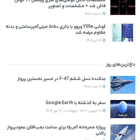
مشخصات کامل گوشی‌های سری پیکسل 11 گوگل
فاش شد + مشخصات و تصاویر
11 مرداد 1405
گوشی Y05e ویوو با باتری ۵۱۵۰ میلی‌آمپرساعتی و بدنه
مقاوم عرضه شد
22 تیر 1405
داغ‌ترین‌های روز
جنگنده نسل ششم F-47 در مسیر نخستین پرواز
12 مرداد 1405
سفر به گذشته با Google Earth
17 فروردین 1403 - به‌روزشده در 27 مهر 1404
پروژه محرمانه آمریکا برای ساخت بمب‌افکن عمودپرواز
راکتی