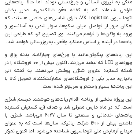
متکی به نیروی انسانی و چرخ‌دستی بودند. اما حالا، ربات‌هایی
طراحی شده‌اند که به گفته «هُو شانگ‌جی»، مدیر بخش
اتوماسیون VX Logistics، دارای شاسی‌های خاصی هستند، که
امکان عبور از فواصل میان سکوها، سوار شدن به آسانسور و
ورود به واگن‌ها را فراهم می‌کنند. وی تصریح کرد که طراحی این
ربات‌ها در آینده بر اساس عملکرد واقعی، به‌روزرسانی خواهد شد.
این ربات‌های پنگوئن‌مانند با چرخ‌های چهارگانه، بدنه براق و
چهره‌های LED که لبخند می‌زنند، اکنون بیش از ۱۰۰ فروشگاه را در
شبکه گسترده متروی شنژن پوشش می‌دهند. به گفته «لی
یانیان»، مدیر یکی از فروشگاه‌های مشارکت‌کننده، تحویل کالا با
این ربات‌ها بسیار راحت‌تر و سریع‌تر شده است.
این پروژه بخشی از برنامه اقدام ربات‌های هوشمند مجسم شنژن
است، که در ماه مارس معرفی شد و هدف آن، گسترش گسترده
ربات‌های خدماتی و صنعتی تا سال ۲۰۲۷ می‌باشد. شنژن با
داشتن بیش از ۱۶۰۰ شرکت رباتیک، سال‌ها است که به‌ عنوان
میدان آزمایش ملی اتوماسیون شناخته می‌شود. اما اکنون تمرکز