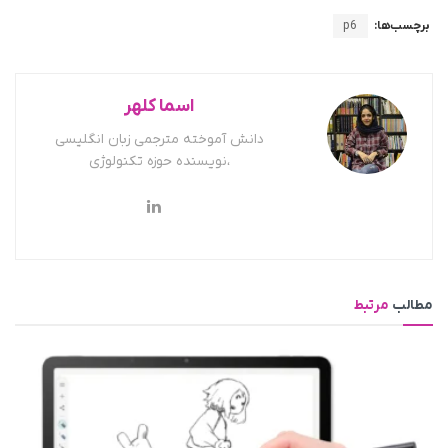
برچسب‌ها:
p6
اسما کلهر
دانش آموخته مترجمی زبان انگلیسی
،نویسنده حوزه تکنولوژی
مطالب
مرتبط