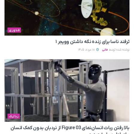
فناوری
ترفند ناسا برای زنده نگه داشتن وویجر ۱
نوشته شده توسط
مانی
18 مرداد 1405
رباتیک
بالا رفتن ربات انسان‌نمای Figure 03 از نردبان بدون کمک انسان