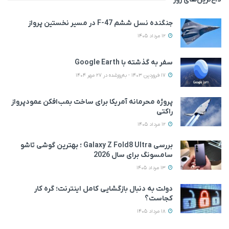
جنگنده نسل ششم F-47 در مسیر نخستین پرواز
12 مرداد 1405
سفر به گذشته با Google Earth
17 فروردین 1403 - به‌روزشده در 27 مهر 1404
پروژه محرمانه آمریکا برای ساخت بمب‌افکن عمودپرواز
راکتی
12 مرداد 1405
بررسی Galaxy Z Fold8 Ultra ؛ بهترین گوشی تاشو
سامسونگ برای سال 2026
13 مرداد 1405
دولت به دنبال بازگشایی کامل اینترنت؛ گره کار
کجاست؟
18 مرداد 1405