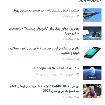
جنگنده نسل ششم F-47 در مسیر نخستین پرواز
12 مرداد 1405
بهترین موتور برق برای کامپیوتر چیست؟ + راهنمای
کامل خرید
13 مرداد 1405
باتری سیلیکون کربن چیست؟ + بررسی نحوه عملکرد،
مزایا و معایب
13 مرداد 1405
سفر به گذشته با Google Earth
17 فروردین 1403 - به‌روزشده در 27 مهر 1404
بررسی Galaxy Z Fold8 Ultra ؛ بهترین گوشی تاشو
سامسونگ برای سال 2026
13 مرداد 1405