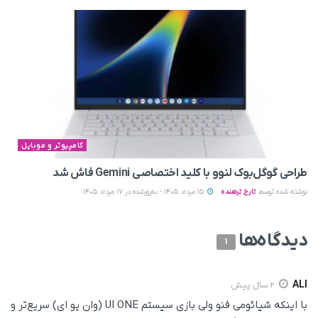
کامپیوتر و موبایل
طراحی گوگل‌بوک لنوو با کلید اختصاصی Gemini فاش شد
نوشته شده توسط
تارخ ترهنده
15 مرداد 1405 - به‌روزشده در 17 مرداد 1405
دیدگاه‌ها
1
ALI
2 سال پیش
با اینکه شیائومی فنو ولی بازی سیستم UI ONE (وان یو ای) سریع‌تر و