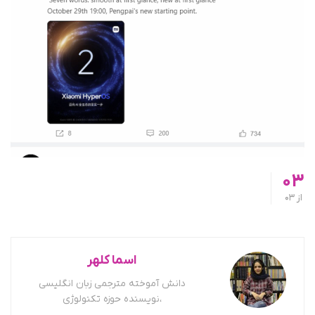
03
از
03
اسما کلهر
دانش آموخته مترجمی زبان انگلیسی
،نویسنده حوزه تکنولوژی