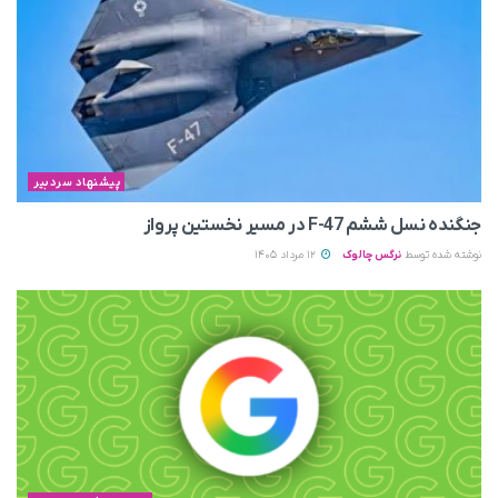
پیشنهاد سردبیر
جنگنده نسل ششم F-47 در مسیر نخستین پرواز
نوشته شده توسط
نرگس چالوک
12 مرداد 1405