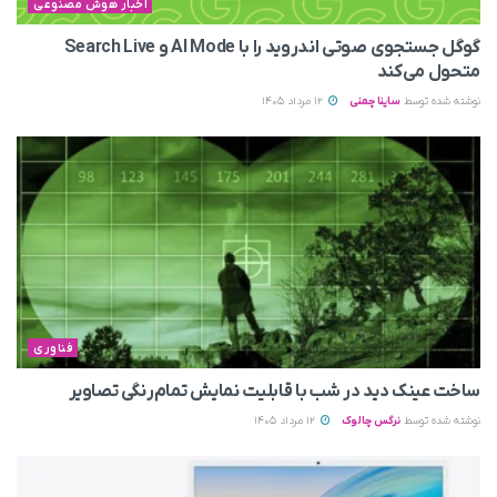
اخبار هوش مصنوعی
گوگل جستجوی صوتی اندروید را با AI Mode و Search Live
متحول می‌کند
نوشته شده توسط
ساینا چمنی
12 مرداد 1405
فناوری
ساخت عینک دید در شب با قابلیت نمایش تمام‌رنگی تصاویر
نوشته شده توسط
نرگس چالوک
12 مرداد 1405