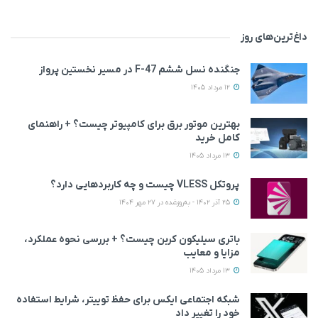
داغ‌ترین‌های روز
جنگنده نسل ششم F-47 در مسیر نخستین پرواز
12 مرداد 1405
بهترین موتور برق برای کامپیوتر چیست؟ + راهنمای
کامل خرید
13 مرداد 1405
پروتکل VLESS چیست و چه کاربردهایی دارد؟
25 آذر 1402 - به‌روزشده در 27 مهر 1404
باتری سیلیکون کربن چیست؟ + بررسی نحوه عملکرد،
مزایا و معایب
13 مرداد 1405
شبکه اجتماعی ایکس برای حفظ توییتر، شرایط استفاده
خود را تغییر داد