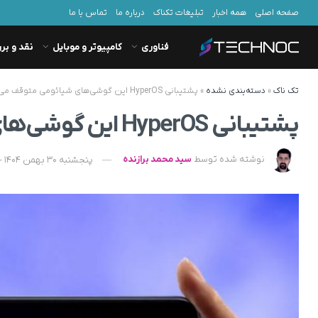
صفحه اصلی
همه اخبار
تبلیغات تکناک
درباره ما
تماس با ما
فناوری
کامپیوتر و موبایل
نقد و بر
تک ناک
»
دسته‌بندی نشده
»
پشتیبانی HyperOS این گوشی‌های شیائومی متوقف می‌شود
پشتیبانی HyperOS این گوشی‌های شیائومی متوقف می‌شود
نوشته شده توسط
سید محمد برازنده
پنجشنبه 30 بهمن 1404 - 17:30 - به‌روزشده در شنبه 2 اسفند 1404 - 06:16