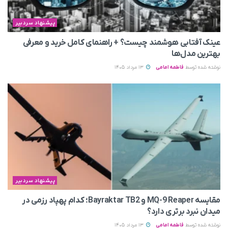
پیشنهاد سردبیر
عینک آفتابی هوشمند چیست؟ + راهنمای کامل خرید و معرفی
بهترین مدل‌ها
نوشته شده توسط
فاطمه امامی
13 مرداد 1405
پیشنهاد سردبیر
مقایسه MQ-9 Reaper و Bayraktar TB2؛ کدام پهپاد رزمی در
میدان نبرد برتری دارد؟
نوشته شده توسط
فاطمه امامی
13 مرداد 1405