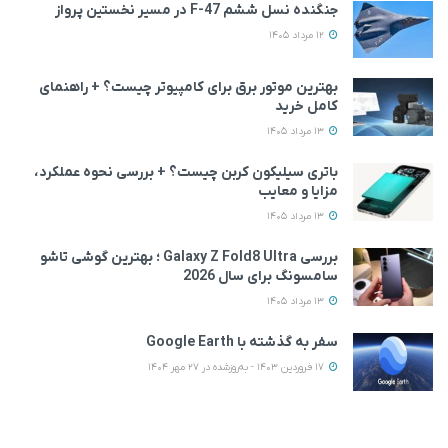
جنگنده نسل ششم F-47 در مسیر نخستین پرواز
12 مرداد 1405
بهترین موتور برق برای کامپیوتر چیست؟ + راهنمای
کامل خرید
13 مرداد 1405
باتری سیلیکون کربن چیست؟ + بررسی نحوه عملکرد،
مزایا و معایب
13 مرداد 1405
بررسی Galaxy Z Fold8 Ultra ؛ بهترین گوشی تاشو
سامسونگ برای سال 2026
13 مرداد 1405
سفر به گذشته با Google Earth
17 فروردین 1403 - به‌روزشده در 27 مهر 1404