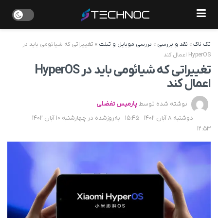
تک ناک
»
نقد و بررسی
»
بررسی موبایل و تبلت
»
تغییراتی که شیائومی باید در
HyperOS اعمال کند
تغییراتی که شیائومی باید در HyperOS
اعمال کند
نوشته شده توسط
پارمیس تفضلی
دوشنبه 8 آبان 1402 - 15:45 - به‌روزشده در چهارشنبه 10 آبان 1402 -
12:53