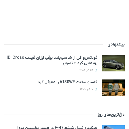
پیشنهادی
فولکس‌واگن از شاسی‌بلند برقی ارزان قیمت ID. Cross
رونمایی کرد + تصویر
25 تیر 1405
کاسیو ساعت A130WE را معرفی کرد
17 تیر 1405
داغ‌ترین‌های روز
جنگنده نسل ششم F-47 در مسیر نخستین پرواز