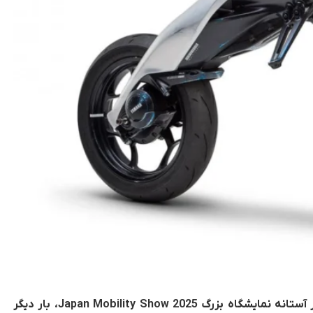
شرکت یاماها با 6 مدل مفهومی موتورسیکلت در آستانه‌ نمایشگاه بزرگ Japan Mobility Show 2025، بار دیگر