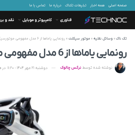
صفحه اصلی
همه اخبار
تبلیغات تکناک
درباره ما
تماس با ما
فناوری
کامپیوتر و موبایل
نقد و بر
تک ناک
»
وسائل نقلیه
»
موتور سیکلت
»
رونمایی یاماها از ۶ مدل مفهومی موتورسیکلت + تصویر
رونمایی یاماها از 6 مدل مفهومی موتورسیکلت + تصویر
نوشته شده توسط
نرگس چالوک
دوشنبه 21 مهر 1404 - 11:20
در
م