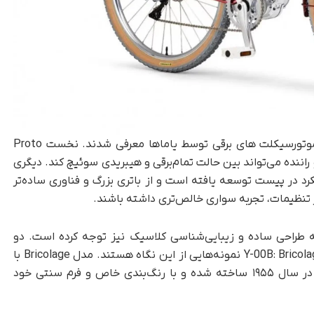
در ادامه، دو طرح مفهومی دیگر با تمرکز بر آینده‌ موتورسیکلت های برقی توسط یاماها معرفی شدند. نخست Proto
 راننده می‌تواند بین حالت تمام‌برقی و هیبریدی سوئیچ کند. دیگری
ر عملکرد در پیست توسعه یافته است و از باتری بزرگ و فناوری ساده‌تر
در تنظیمات، تجربه‌ سواری خالص‌تری داشته باشند.
 به طراحی ساده و زیبایی‌شناسی کلاسیک نیز توجه کرده است. دو
دوچرخه‌ برقی مینیمال با نام‌های Y-00B: Base و Y-00B: Bricolage نمونه‌هایی از این نگاه هستند. مدل Bricolage با
الهام از نخستین موتورسیکلت یاماها یعنی YA-1 در سال ۱۹۵۵ ساخته شده و با رنگ‌بندی خاص و فرم سنتی خود