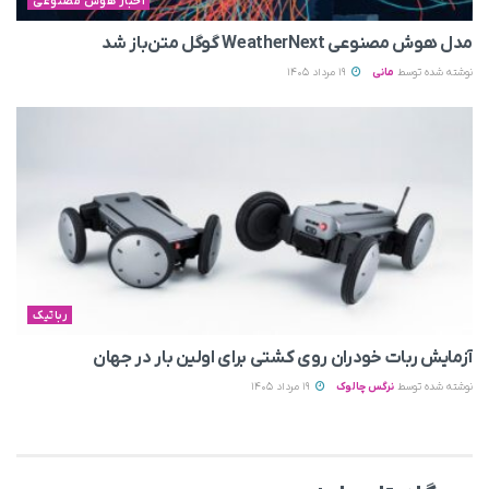
اخبار هوش مصنوعی
مدل هوش مصنوعی WeatherNext گوگل متن‌باز شد
نوشته شده توسط
مانی
19 مرداد 1405
رباتیک
آزمایش ربات خودران روی کشتی برای اولین بار در جهان
نوشته شده توسط
نرگس چالوک
19 مرداد 1405