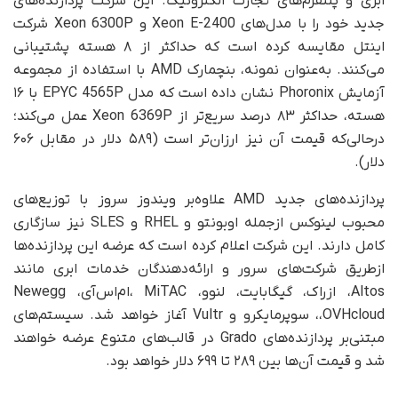
ابری و پلتفرم‌های تجارت الکترونیک. این شرکت پردازنده‌های
جدید خود را با مدل‌های Xeon E-2400 و Xeon 6300P شرکت
اینتل مقایسه کرده است که حداکثر از ۸ هسته پشتیبانی
می‌کنند. به‌عنوان نمونه، بنچمارک AMD با استفاده از مجموعه
آزمایش Phoronix نشان داده است که مدل EPYC 4565P با ۱۶
هسته، حداکثر ۸۳ درصد سریع‌تر از Xeon 6369P عمل می‌کند؛
در‌حالی‌که قیمت آن نیز ارزان‌تر است (۵۸۹ دلار در مقابل ۶۰۶
دلار).
پردازنده‌های جدید AMD علاوه‌بر ویندوز سروز با توزیع‌های
محبوب لینوکس ازجمله اوبونتو و RHEL و SLES نیز سازگاری
کامل دارند. این شرکت اعلام کرده است که عرضه این پردازنده‌ها
ازطریق شرکت‌های سرور و ارائه‌دهندگان خدمات ابری مانند
Altos، ازراک، گیگابایت، لنوو، MiTAC ،‌ام‌اس‌آی،‌ Newegg
،‌OVHcloud،‌ سوپرمایکرو و Vultr آغاز خواهد شد. سیستم‌های
مبتنی‌بر پردازنده‌های Grado در قالب‌های متنوع عرضه خواهند
شد و قیمت آن‌ها بین ۲۸۹ تا ۶۹۹ دلار خواهد بود.