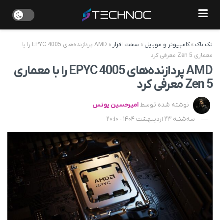
تک ناک
»
کامپیوتر و موبایل
»
سخت افزار
»
AMD پردازنده‌های EPYC 4005 را با
معماری Zen 5 معرفی کرد
AMD پردازنده‌های EPYC 4005 را با معماری
Zen 5 معرفی کرد
نوشته شده توسط
امیرحسین یونس
سه‌شنبه 23 اردیبهشت 1404 - 20:10