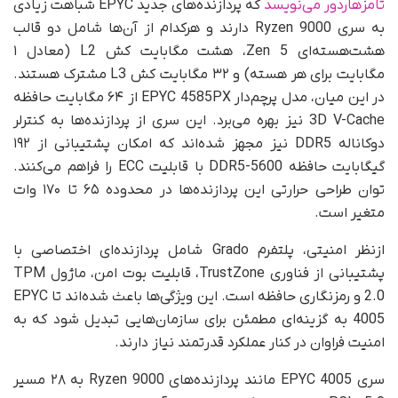
تامزهاردور می‌نویسد
که پردازنده‌های جدید EPYC شباهت زیادی
به سری Ryzen 9000 دارند و هرکدام از آن‌ها شامل دو قالب
هشت‌هسته‌ای Zen 5، هشت مگابایت کش L2 (معادل ۱
مگابایت برای هر هسته) و ۳۲ مگابایت کش L3 مشترک هستند.
در این میان، مدل پرچم‌دار EPYC 4585PX از ۶۴ مگابایت حافظه
3D V-Cache نیز بهره می‌برد. این سری از پردازنده‌ها به کنترلر
دوکاناله DDR5 نیز مجهز شده‌اند که امکان پشتیبانی از ۱۹۲
گیگابایت حافظه DDR5-5600 با قابلیت ECC را فراهم می‌کنند.
توان طراحی حرارتی این پردازنده‌ها در محدوده ۶۵ تا ۱۷۰ وات
متغیر است.
ازنظر امنیتی، پلتفرم Grado شامل پردازنده‌ای اختصاصی با
پشتیبانی از فناوری TrustZone، قابلیت بوت امن، ماژول TPM
2.0 و رمزنگاری حافظه است. این ویژگی‌ها باعث شده‌اند تا EPYC
4005 به گزینه‌ای مطمئن برای سازمان‌هایی تبدیل شود که به
امنیت فراوان در کنار عملکرد قدرتمند نیاز دارند.
سری EPYC 4005 مانند پردازنده‌های Ryzen 9000 به ۲۸ مسیر