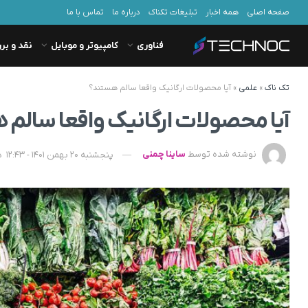
صفحه اصلی
همه اخبار
تبلیغات تکناک
درباره ما
تماس با ما
فناوری
کامپیوتر و موبایل
نقد و بر
تک ناک
»
علمی
»
آیا محصولات ارگانیک واقعا سالم هستند؟
آیا محصولات ارگانیک واقعا سالم
نوشته شده توسط
ساینا چمنی
پنجشنبه 20 بهمن 1401 - 12:43
د