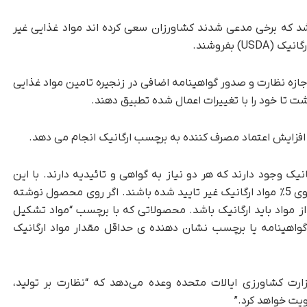
شد که برخی مدعی شدند کشاورزان سعی کرده اند مواد غذایی غیر
 بفروشند.
20 مارس اجرایی شود، اجازه نظارت و صدور گواهینامه اضافی در زنجیره تامین مواد غذایی
 تا خود را با تغییرات اعمال شده تطبیق دهند.
10درصدارگانیک یا ارگانیک وجود دارند که هر دو نیاز به گواهی و تائیدیه دارند. با این
حال، محصولات با برچسب “ارگانیک” ممکن است حاوی 5٪ مواد ارگانیک غیر تایید شده باشند. اگر روی محصول نوشته
اخته شده با ارگانیک”، تنها 70 درصد از مواد باید ارگانیک باشد. محصولاتی که با برچسب “مواد تشکیل
 گواهینامه یا برچسب نشان دهنده ی حداقل مقدار مواد ارگانیک
وزارت کشاورزی ایالات متحده وعده می‌دهد که “نظارت بر تولید،
یت خواهد کرد.”