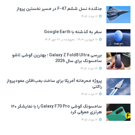
جنگنده نسل ششم F-47 در مسیر نخستین پرواز
12 مرداد 1405
سفر به گذشته با Google Earth
17 فروردین 1403 - به‌روزشده در 27 مهر 1404
بررسی Galaxy Z Fold8 Ultra ؛ بهترین گوشی تاشو
سامسونگ برای سال 2026
13 مرداد 1405
پروژه محرمانه آمریکا برای ساخت بمب‌افکن عمودپرواز
راکتی
12 مرداد 1405
سامسونگ گوشی Galaxy F70 Pro را با نمایشگر ۱۲۰
هرتزی معرفی کرد
12 مرداد 1405